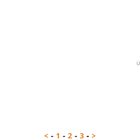
Ü
<
-
1
-
2
-
3
-
>