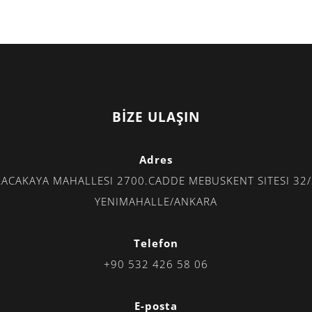
BİZE ULAŞIN
Adres
ACAKAYA MAHALLESI 2700.CADDE MEBUSKENT SITESI 32
YENIMAHALLE/ANKARA
Telefon
+90 532 426 58 06
E-posta